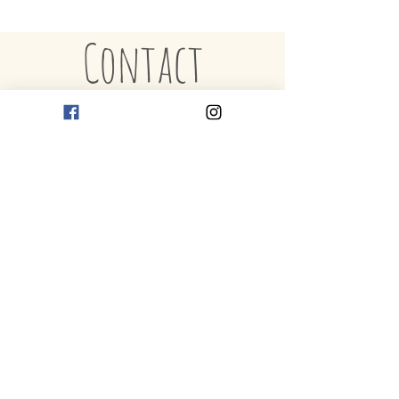
Il est préférable de laver le Tout-Doux à la
Contact
main dans le but de le préserver le plus
longtemps possible, mais il est possible de
le mettre dans la machine à laver au cycle
délicat sans problème. Pour conserver les
textures des tissus intactes, toujours opter
pour un séchage à plat.
Envoyer