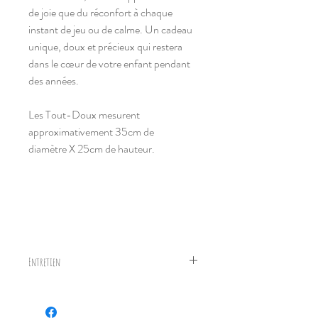
de joie que du réconfort à chaque
instant de jeu ou de calme. Un cadeau
unique, doux et précieux qui restera
dans le cœur de votre enfant pendant
des années.
Les Tout-Doux mesurent
approximativement 35cm de
diamètre X 25cm de hauteur.
Entretien
Vérifier à l'occasion que le Tout-Doux est
en bon état et donc sécuritaire pour votre
poupons.