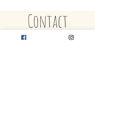
Il est préférable de laver le Tout-Doux à la
Contact
main dans le but de le préserver le plus
longtemps possible, mais il est possible de
le mettre dans la machine à laver au cycle
délicat sans problème. Pour conserver les
textures des tissus intactes, toujours opter
pour un séchage à plat.
Envoyer