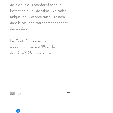
de joie que du réconfort à chaque
instant de jeu ou de calme. Un cadeau
unique, doux et précieux qui restera
dans le cœur de votre enfant pendant
des années.
Les Tout-Doux mesurent
approximativement 35cm de
diamètre X 25cm de hauteur.
Entretien
Vérifier à l'occasion que le Tout-Doux est
en bon état et donc sécuritaire pour votre
poupons.